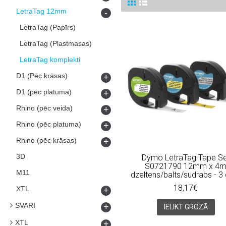
LetraTag 12mm
-
LetraTag (Papīrs)
LetraTag (Plastmasas)
LetraTag komplekti
D1 (Pēc krāsas)
+
D1 (pēc platuma)
+
Rhino (pēc veida)
+
Rhino (pēc platuma)
+
Rhino (pēc krāsas)
+
3D
Dymo LetraTag Tape Se
S0721790 12mm x 4
M11
dzeltens/balts/sudrabs - 3
18,17€
XTL
+
SVARI
+
IELIKT GROZĀ
XTL
+