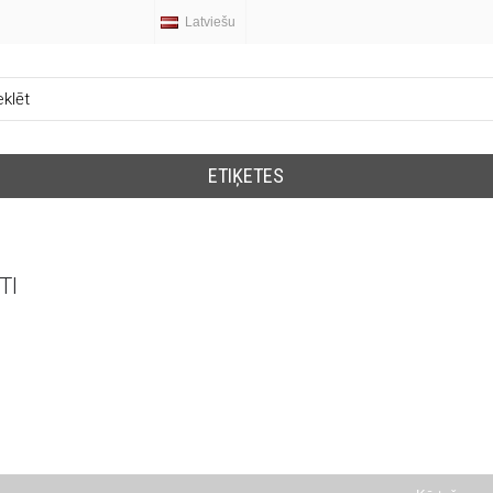
Latviešu
ETIĶETES
TI