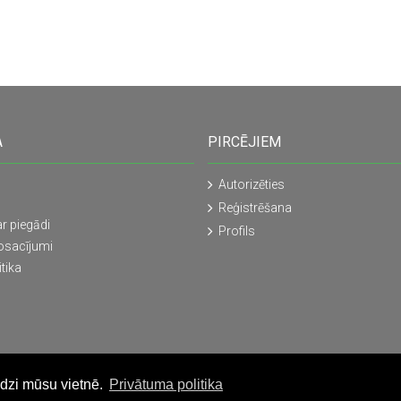
A
PIRCĒJIEM
Autorizēties
Reģistrēšana
r piegādi
Profils
osacījumi
tika
edzi mūsu vietnē.
Privātuma politika