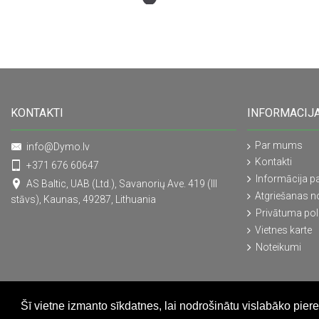
KONTAKTI
INFORMACIJ
Par mums
info@Dymo.lv
Kontakti
+371 676 60647
Informācija pa
AS Baltic, UAB (Ltd.), Savanorių Ave. 419 (III
Atgriešanas n
stāvs), Kaunas, 49287, Lithuania
Privātuma poli
Vietnes karte
Noteikumi
Šī vietne izmanto sīkdatnes, lai nodrošinātu vislabāko pier