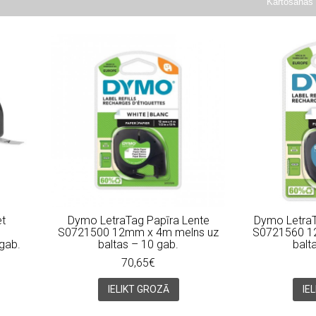
Kārtošanas 
t
Dymo LetraTag Papīra Lente
Dymo LetraT
m
S0721500 12mm x 4m melns uz
S0721560 1
 gab.
baltas – 10 gab.
balt
70,65€
IELIKT GROZĀ
IE