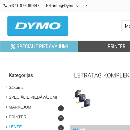
+371 676 60647
info@Dymo.lv
SPECIĀLIE PIEDĀVĀJUMI
PRINTERI
LETRATAG KOMPLEK
Kategorijas
Sākums
SPECIĀLIE PIEDĀVĀJUMI
MARĶĒJUMI
+
PRINTERI
+
LENTE
-