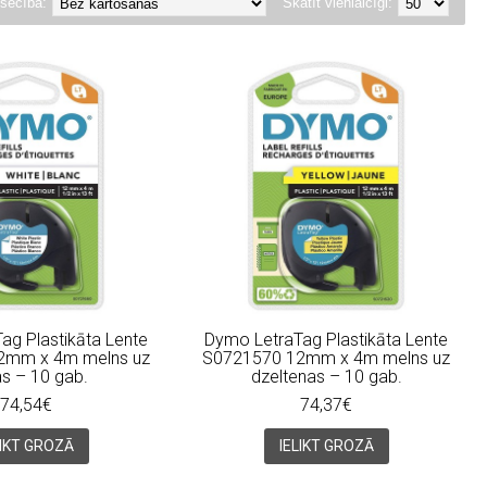
secība:
Skatīt vienlaicīgi:
ag Plastikāta Lente
Dymo LetraTag Plastikāta Lente
2mm x 4m melns uz
S0721570 12mm x 4m melns uz
as – 10 gab.
dzeltenas – 10 gab.
74,54€
74,37€
LIKT GROZĀ
IELIKT GROZĀ