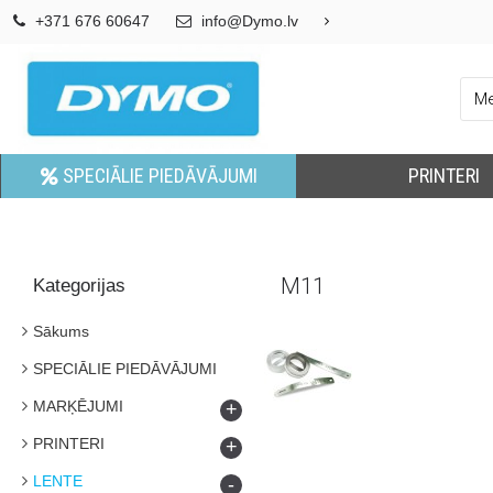
+371 676 60647
info@Dymo.lv
SPECIĀLIE PIEDĀVĀJUMI
PRINTERI
M11
Kategorijas
Sākums
SPECIĀLIE PIEDĀVĀJUMI
MARĶĒJUMI
+
PRINTERI
+
LENTE
-