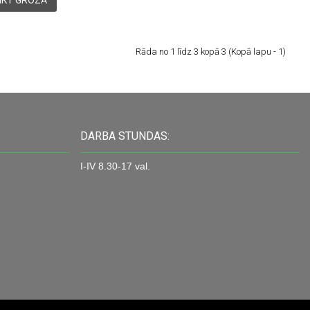
LIKT GROZĀ
Rāda no 1 līdz 3 kopā 3 (Kopā lapu - 1)
DARBA STUNDAS:
I-IV 8.30-17 val.