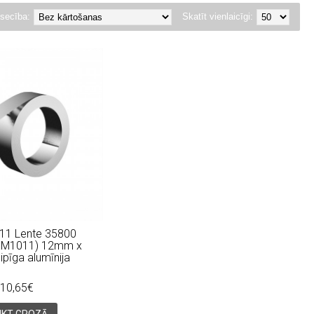
secība:
Skatīt vienlaicīgi:
1 Lente 35800
im M1011) 12mm x
ipīga alumīnija
10,65€