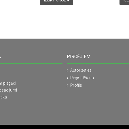
IELIKT GROZĀ
IE
A
PIRCĒJIEM
Autorizēties
Reģistrēšana
r piegādi
Profils
osacījumi
tika