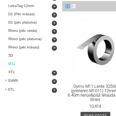
LetraTag 12mm
+
D1 (Pēc krāsas)
+
D1 (pēc platuma)
+
Rhino (pēc veida)
+
Rhino (pēc platuma)
+
Rhino (pēc krāsas)
+
3D
M11
XTL
+
SVARI
+
Dymo M11 Lente 3250
XTL
+
(printerim M1011) 12mm
6.40m nerūsējošā tērauda
līmes
10,41€