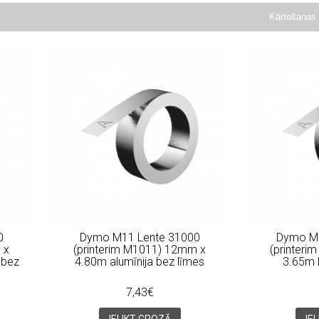
Kārtošanas 
0
Dymo M11 Lente 31000
Dymo M1
 x
(printerim M1011) 12mm x
(printer
 bez
4.80m alumīnija bez līmes
3.65m l
7,43€