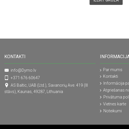
IELIKT GROZĀ
KONTAKTI
INFORMACIJ
Par mums
info@Dymo.lv
Kontakti
+371 676 60647
Informācija pa
AS Baltic, UAB (Ltd.), Savanorių Ave. 419 (III
Atgriešanas n
stāvs), Kaunas, 49287, Lithuania
Privātuma poli
Vietnes karte
Noteikumi