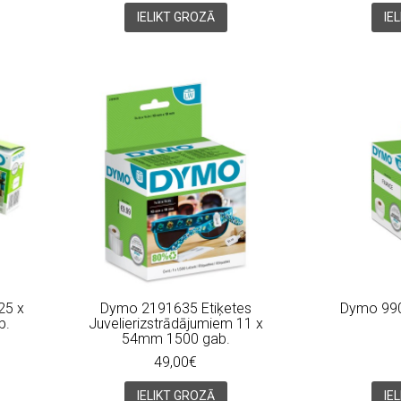
IELIKT GROZĀ
IE
25 x
Dymo 2191635 Etiķetes
Dymo 990
b.
Juvelierizstrādājumiem 11 x
54mm 1500 gab.
49,00€
IELIKT GROZĀ
IE