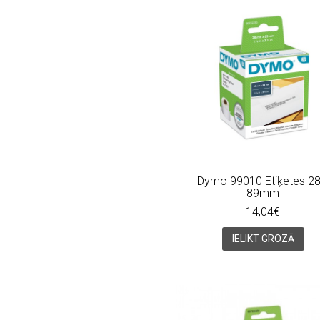
Dymo 99010 Etiķetes 28
89mm
14,04€
IELIKT GROZĀ