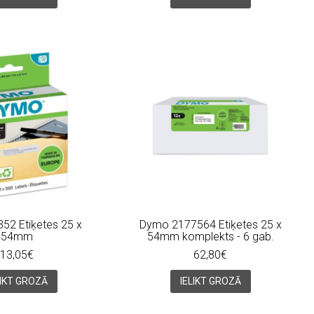
52 Etiķetes 25 x
Dymo 2177564 Etiķetes 25 x
54mm
54mm komplekts - 6 gab.
13,05€
62,80€
LIKT GROZĀ
IELIKT GROZĀ