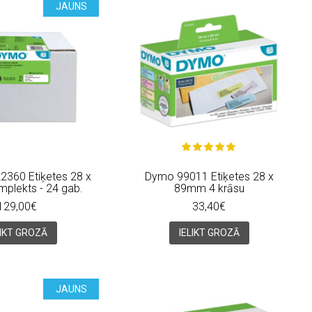
JAUNS
360 Etiķetes 28 x
Dymo 99011 Etiķetes 28 x
plekts - 24 gab.
89mm 4 krāsu
129,00€
33,40€
LIKT GROZĀ
IELIKT GROZĀ
JAUNS