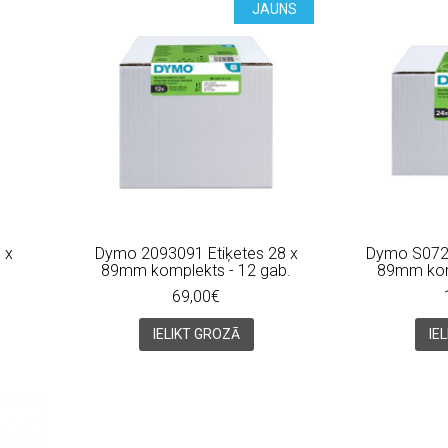
JAUNS
 x
Dymo 2093091 Etiķetes 28 x
Dymo S0722
89mm komplekts - 12 gab.
89mm kom
69,00€
IELIKT GROZĀ
IE