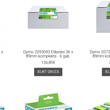
 x
Dymo 2093093 Etiķetes 36 x
Dymo S0722
89mm komplekts - 6 gab.
89mm kom
156,85€
IELIKT GROZĀ
IE