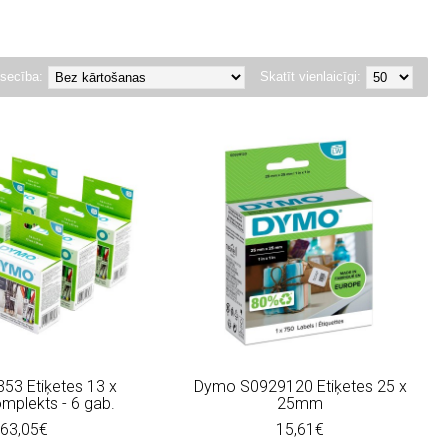
secība:
Skatīt vienlaicīgi:
53 Etiķetes 13 x
Dymo S0929120 Etiķetes 25 x
plekts - 6 gab.
25mm
63,05€
15,61€