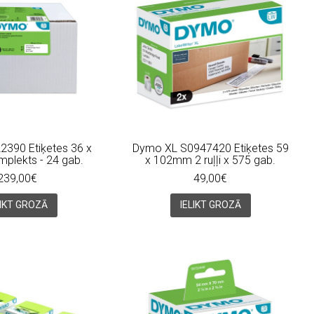
390 Etiķetes 36 x
Dymo XL S0947420 Etiķetes 59
plekts - 24 gab.
x 102mm 2 ruļļi x 575 gab.
239,00€
49,00€
LIKT GROZĀ
IELIKT GROZĀ