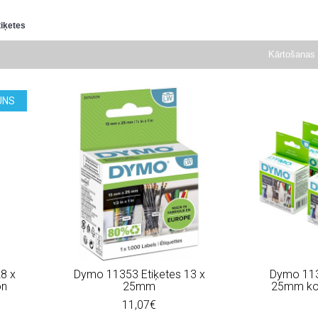
tiķetes
Kārtošanas 
UNS
8 x
Dymo 11353 Etiķetes 13 x
Dymo 113
on
25mm
25mm kom
11,07€