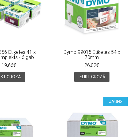
56 Etiķetes 41 x
Dymo 99015 Etiķetes 54 x
plekts - 6 gab.
70mm
119,66€
26,02€
LIKT GROZĀ
IELIKT GROZĀ
JAUNS