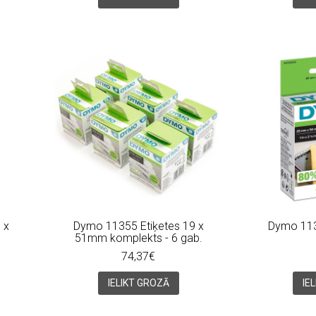
 x
Dymo 11355 Etiķetes 19 x
Dymo 113
51mm komplekts - 6 gab.
74,37€
IELIKT GROZĀ
IE