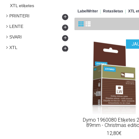
XTL etiķetes
LabelWriter
Rotaslietas
XTL e
PRINTERI
+
LENTE
+
SVARI
+
JA
XTL
+
Dymo 1960080 Etiķetes 2
89mm - Christmas editi
12,80€