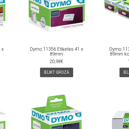
 x
Dymo 11356 Etiķetes 41 x
Dymo 113
89mm
89mm kom
20,98€
IELIKT GROZĀ
IE