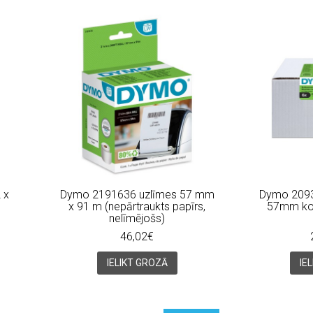
 x
Dymo 2191636 uzlīmes 57 mm
Dymo 2093
x 91 m (nepārtraukts papīrs,
57mm kom
nelīmējošs)
46,02€
IELIKT GROZĀ
IE