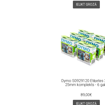
IELIKT GROZĀ
Dymo S0929120 Etiķetes 
25mm komplekts - 6 ga
89,00€
IELIKT GROZĀ