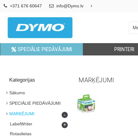
+371 676 60647
info@Dymo.lv
SPECIĀLIE PIEDĀVĀJUMI
PRINTERI
MARĶĒJUMI
Kategorijas
Sākums
SPECIĀLIE PIEDĀVĀJUMI
MARĶĒJUMI
-
LabelWriter
+
Rotaslietas