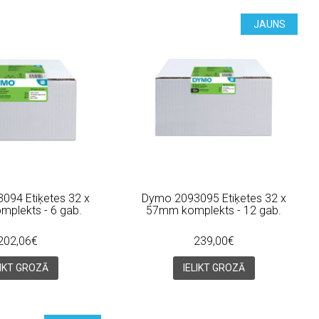
JAUNS
094 Etiķetes 32 x
Dymo 2093095 Etiķetes 32 x
plekts - 6 gab.
57mm komplekts - 12 gab.
202,06€
239,00€
LIKT GROZĀ
IELIKT GROZĀ