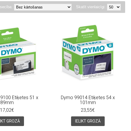
secība:
Skatīt vienlaicīgi:
100 Etiķetes 51 x
Dymo 99014 Etiķetes 54 x
89mm
101mm
17,02€
23,55€
LIKT GROZĀ
IELIKT GROZĀ