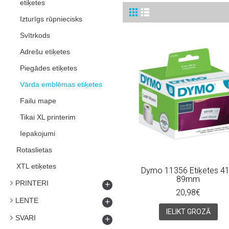
etiķetes
Izturīgs rūpniecisks
Svītrkods
Adrešu etiķetes
Piegādes etiķetes
Vārda emblēmas etiķetes
Failu mape
Tikai XL printerim
Iepakojumi
Rotaslietas
XTL etiķetes
Dymo 11356 Etiķetes 41
89mm
PRINTERI
+
20,98€
LENTE
+
IELIKT GROZĀ
SVARI
+