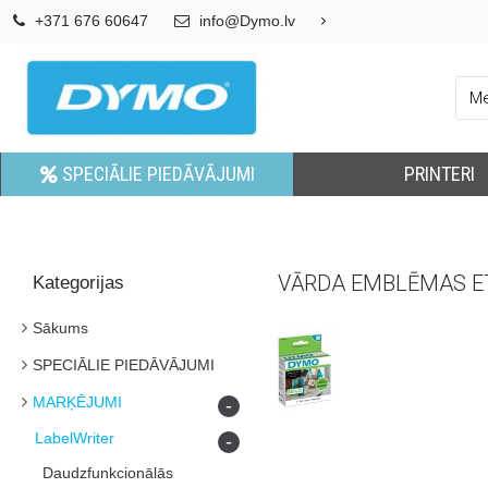
+371 676 60647
info@Dymo.lv
SPECIĀLIE PIEDĀVĀJUMI
PRINTERI
VĀRDA EMBLĒMAS E
Kategorijas
Sākums
SPECIĀLIE PIEDĀVĀJUMI
MARĶĒJUMI
-
LabelWriter
-
Daudzfunkcionālās