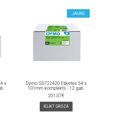
JAUNS
4 x
Dymo S0722420 Etiķetes 54 x
b.
101mm komplekts - 12 gab.
201,07€
IELIKT GROZĀ