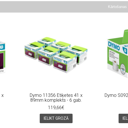
Kārtošanas 
 x
Dymo 11356 Etiķetes 41 x
Dymo S0929
89mm komplekts - 6 gab.
119,66€
IELIKT GROZĀ
IE