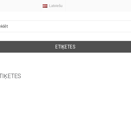
Latviešu
ETIĶETES
TIĶETES