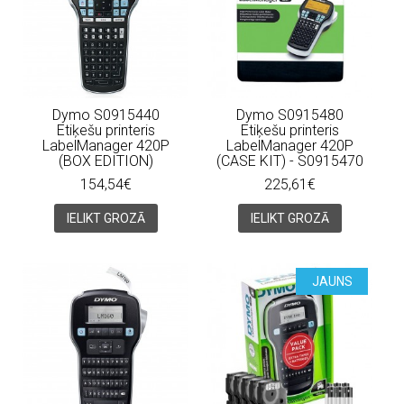
Dymo S0915440
Dymo S0915480
Etiķešu printeris
Etiķešu printeris
LabelManager 420P
LabelManager 420P
(BOX EDITION)
(CASE KIT) - S0915470
154,54€
225,61€
IELIKT GROZĀ
IELIKT GROZĀ
JAUNS