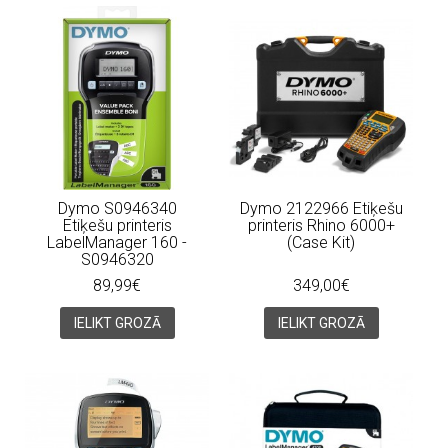
Dymo S0946340
Dymo 2122966 Etiķešu
Etiķešu printeris
printeris Rhino 6000+
LabelManager 160 -
(Case Kit)
S0946320
89,99€
349,00€
IELIKT GROZĀ
IELIKT GROZĀ