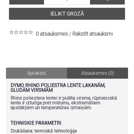
IELIKT GROZĀ
0 atsauksmes
Rakstīt atsauksmi
/
Apraksts
Atsauksmes (0)
DYMO RHINO POLIESTRA LENTE LAKANĀM,
GLUDĀM VIRSMĀM
Rhino poliestera lentei ir pulēta virsma; rūpnieciskā
lente ir izturīga pret mitrumu, ekstremāliem
apstākļiem un temperatūras izmaiņām.
TEHNISKIE PARAMETRI
Drukāšana: termiskā tehnoloģija