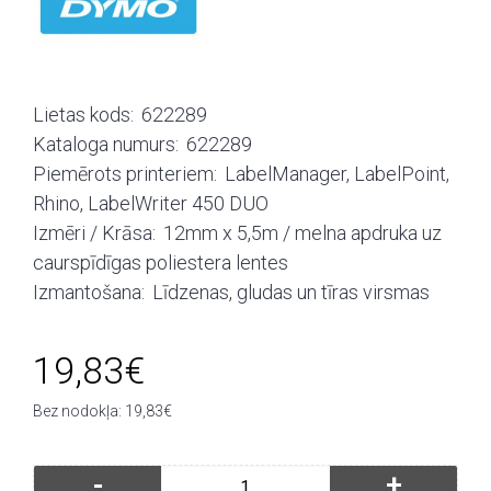
Lietas kods:
622289
Kataloga numurs:
622289
Piemērots printeriem:
LabelManager, LabelPoint,
Rhino, LabelWriter 450 DUO
Izmēri / Krāsa:
12mm x 5,5m / melna apdruka uz
caurspīdīgas poliestera lentes
Izmantošana:
Līdzenas, gludas un tīras virsmas
19,83€
Bez nodokļa: 19,83€
-
+