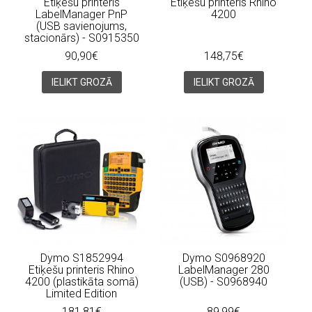
Etiķešu printeris
Etiķešu printeris Rhino
LabelManager PnP
4200
(USB savienojums,
stacionārs) - S0915350
90,90€
148,75€
IELIKT GROZĀ
IELIKT GROZĀ
Dymo S1852994
Dymo S0968920
Etiķešu printeris Rhino
LabelManager 280
4200 (plastikāta somā)
(USB) - S0968940
Limited Edition
181,81€
89,99€