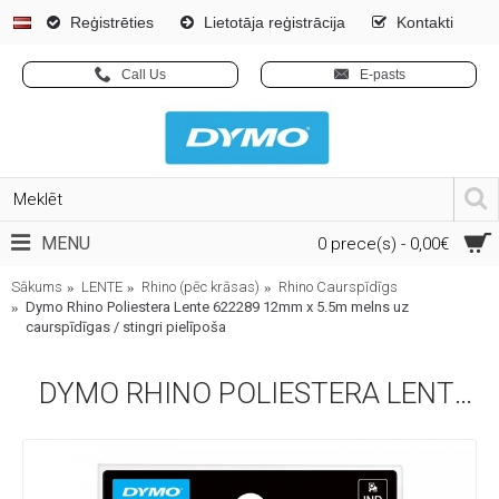
Reģistrēties
Lietotāja reģistrācija
Kontakti
Call Us
E-pasts
MENU
0 prece(s) - 0,00€
Sākums
LENTE
Rhino (pēc krāsas)
Rhino Caurspīdīgs
Dymo Rhino Poliestera Lente 622289 12mm x 5.5m melns uz
caurspīdīgas / stingri pielīpoša
DYMO RHINO POLIESTERA LENTE 622289 12MM X 5.5M MELNS UZ CAURSPĪDĪGAS / STINGRI PIELĪPOŠA