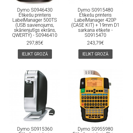
Dymo S0946430
Dymo S0915480
Etiķešu printeris
Etiķešu printeris
LabelManager 500TS
LabelManager 420P
(USB savienojums,
(CASE KIT) + 19mm D1
skārienjutīgs ekrāns,
sarkana etiķete -
QWERTY) - S0946410
S0915470
297,85€
243,79€
IELIKT GROZĀ
IELIKT GROZĀ
Dymo S0915360
Dymo S0955980