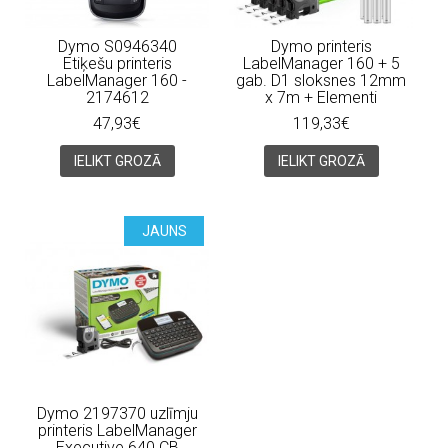
Dymo S0946340
Dymo printeris
Etiķešu printeris
LabelManager 160 + 5
LabelManager 160 -
gab. D1 sloksnes 12mm
2174612
x 7m + Elementi
47,93€
119,33€
IELIKT GROZĀ
IELIKT GROZĀ
JAUNS
Dymo 2197370 uzlīmju
printeris LabelManager
Executive 640 CB