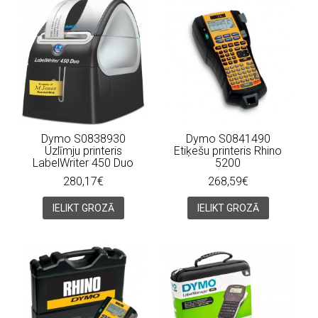
Dymo S0838930
Dymo S0841490
Uzlīmju printeris
Etiķešu printeris Rhino
LabelWriter 450 Duo
5200
280,17€
268,59€
IELIKT GROZĀ
IELIKT GROZĀ