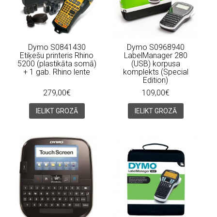
Dymo S0841430
Dymo S0968940
Etiķešu printeris Rhino
LabelManager 280
5200 (plastikāta somā)
(USB) korpusa
+ 1 gab. Rhino lente
komplekts (Special
Edition)
279,00€
109,00€
IELIKT GROZĀ
IELIKT GROZĀ