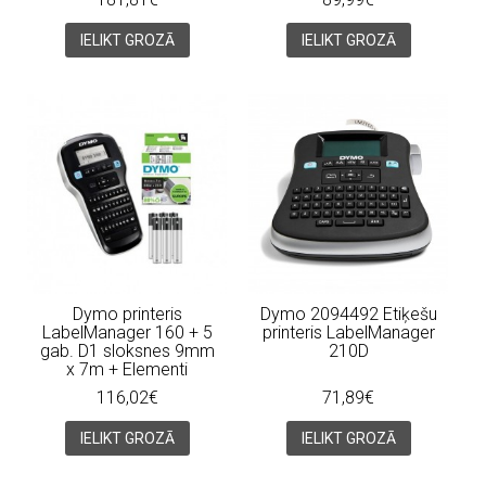
IELIKT GROZĀ
IELIKT GROZĀ
Dymo printeris
Dymo 2094492 Etiķešu
LabelManager 160 + 5
printeris LabelManager
gab. D1 sloksnes 9mm
210D
x 7m + Elementi
116,02€
71,89€
IELIKT GROZĀ
IELIKT GROZĀ