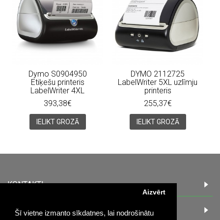
Dymo S0904950
DYMO 2112725
Etiķešu printeris
LabelWriter 5XL uzlīmju
LabelWriter 4XL
printeris
393,38€
255,37€
IELIKT GROZĀ
IELIKT GROZĀ
KONTAKTI
Aizvērt
INFORMACIJA
Šī vietne izmanto sīkdatnes, lai nodrošinātu