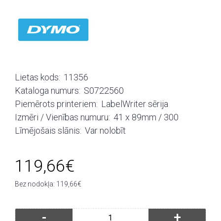
Lietas kods:
11356
Kataloga numurs:
S0722560
Piemērots printeriem:
LabelWriter sērija
Izmēri / Vienības numuru:
41 x 89mm / 300
Līmējošais slānis:
Var nolobīt
119,66€
Bez nodokļa: 119,66€
-
+