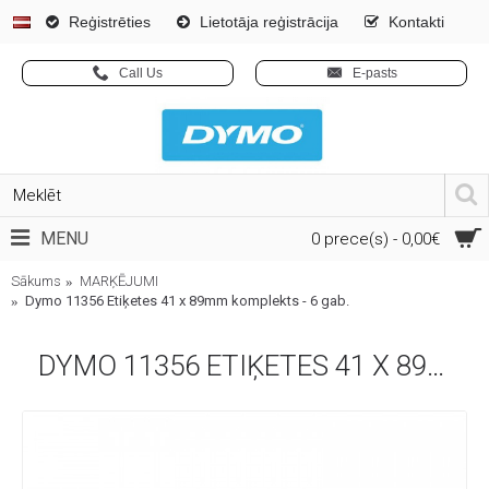
Reģistrēties
Lietotāja reģistrācija
Kontakti
Call Us
E-pasts
MENU
0 prece(s) - 0,00€
Sākums
MARĶĒJUMI
Dymo 11356 Etiķetes 41 x 89mm komplekts - 6 gab.
DYMO 11356 ETIĶETES 41 X 89MM KOMPLEKTS - 6 GAB.