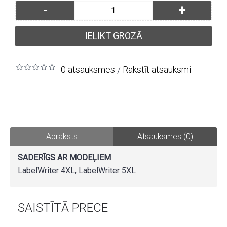
-
+
IELIKT GROZĀ
0 atsauksmes
Rakstīt atsauksmi
/
Apraksts
Atsauksmes (0)
SADERĪGS AR MODEĻIEM
LabelWriter 4XL, LabelWriter 5XL
SAISTĪTĀ PRECE