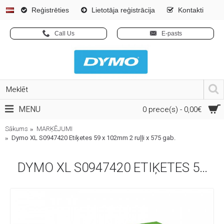
Reģistrēties
Lietotāja reģistrācija
Kontakti
Call Us
E-pasts
MENU
0 prece(s) - 0,00€
Sākums
MARĶĒJUMI
Dymo XL S0947420 Etiķetes 59 x 102mm 2 ruļļi x 575 gab.
DYMO XL S0947420 ETIĶETES 59 X 102MM 2 RUĻĻI X 575 GAB.