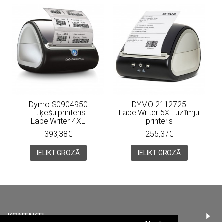
Dymo S0904950
DYMO 2112725
Etiķešu printeris
LabelWriter 5XL uzlīmju
LabelWriter 4XL
printeris
393,38€
255,37€
IELIKT GROZĀ
IELIKT GROZĀ
KONTAKTI