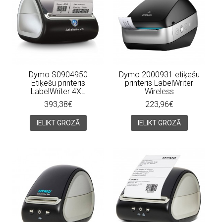
Dymo S0904950
Dymo 2000931 etiķešu
Etiķešu printeris
printeris LabelWriter
LabelWriter 4XL
Wireless
393,38€
223,96€
IELIKT GROZĀ
IELIKT GROZĀ