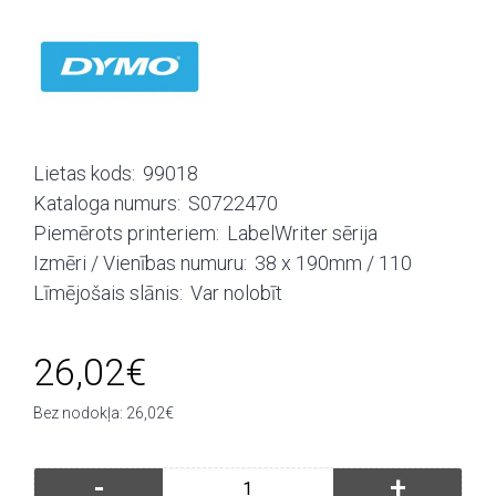
Lietas kods:
99018
Kataloga numurs:
S0722470
Piemērots printeriem:
LabelWriter sērija
Izmēri / Vienības numuru:
38 x 190mm / 110
Līmējošais slānis:
Var nolobīt
26,02€
Bez nodokļa: 26,02€
-
+