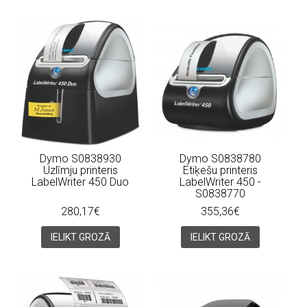
Dymo S0838930
Dymo S0838780
Uzlīmju printeris
Etiķešu printeris
LabelWriter 450 Duo
LabelWriter 450 -
S0838770
280,17€
355,36€
IELIKT GROZĀ
IELIKT GROZĀ