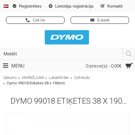
Reģistrēties
Lietotāja reģistrācija
Kontakti
Call Us
E-pasts
MENU
0 prece(s) - 0,00€
Sākums
MARĶĒJUMI
LabelWriter
Svītrkods
Dymo 99018 Etiķetes 38 x 190mm
DYMO 99018 ETIĶETES 38 X 190MM